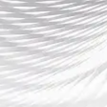
沃库森足球俱乐部"]在近年来的战术体系中，也呈现出
强调边路推进与中前场快速衔接的特点。这种打法在密
集赛程下具有较高适应性，但对球员体能消耗较大。
从整体影响来看，赛程密集度直接决定球队赛季上限。
世界杯决赛体现的是单场极致对抗，而勒沃库森赛程则
体现长期稳定性管理，两者共同构成现代足球竞技体系
的两种核心逻辑：瞬时爆发与持续输出。
总结：
综合来看，无论是entity["event","FIFA世界杯决
赛","FIFA World Cup final"]的全球巅峰对决，还是
entity["sports_team","Bayer 04 Leverkusen","德国勒
沃库森足球俱乐部"]在多线赛程中的持续作战，都体现
出现代足球对时间管理与竞技效率的极致追求。赛程不
仅决定比赛节奏，也深刻影响战术选择与球队命运走