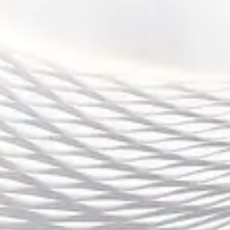
final"]层面，战术趋势正在从传统控球主导向高压逼抢
与快速转换并存演化。球队更倾向于通过前场压迫制造
失误，从而在有限时间内改变比赛走势。
entity["sports_team","Bayer 04 Leverkusen","德国勒