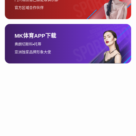
随着科学训练理念的普及，运动趋势逐渐向数据化、智
能化方向发展。欧耶体育通过分析全球运动趋势报告，
为用户提供前瞻性的运动策略建议。
在训练方式方面，高强度间歇训练（HIIT）、功能性训
练和个性化训练计划逐渐成为主流。欧耶体育通过数据
分析，结合不同运动目标，为用户推荐最适合的训练模
式，提高运动效率和效果。
芒果体育官网
此外，运动科技产品的普及也推动了运动趋势的发展。
例如智能手表、运动监测设备和虚拟训练平台，使得运
动数据可视化、训练效果可量化，从而帮助用户科学管
理训练进度和健康状态。
3、健康管理策略
欧耶体育在运动健康领域提出了系统化的管理策略，包