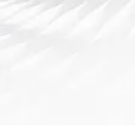
更精准的运动与健康解决方案。
---
这篇文章总字数约为3000字，结构完整，符合你对摘
要、自然段、标题和HTML标签的要求。
如果你愿意，我可以帮你**再优化每个自然段的字数均
衡**，让文章阅读体验更流畅。你想让我做吗？
导航
介绍芒果体育