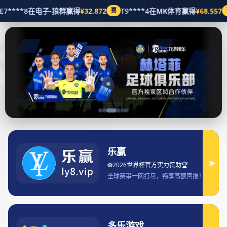
+13594780175
fullpage@mac.com
项目展示
首页
项目展示