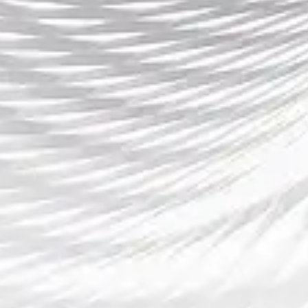
最后，选择合法平台观看回放不仅能够保障视频质量，
还能确保观看体验不会因广告和病毒问题而受到影响。
总结：
综上所述，西甲赛事回放是全球球迷享受赛事精彩瞬间
的重要途径。通过选择合适的观看平台、保证视频画质
的高清性，并在合法合规的渠道上观看，球迷们能够最
大程度地享受西甲赛事带来的震撼体验。
希望通过本文的指导，球迷们能够快速找到最佳的西甲
赛事回放资源，畅享每一场比赛的激动人心时刻。无论
是赛事回放资源的获取方式，还是保证视频质量的技
巧，或是选择合法平台的重要性，了解这些信息都能帮
助球迷们更好地融入西甲这片足球的热土，享受每一个
进球带来的快乐。