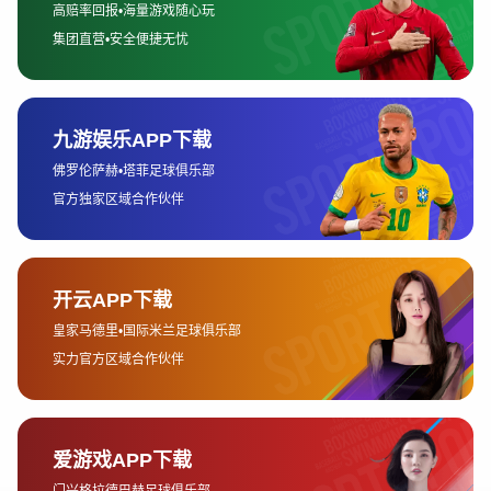
其次，专业体育直播网站也是球迷们获取西甲回放的重
要渠道。例如，ESPN、FOX Sports等国际知名体育网
站，通常会提供各大赛事的高清视频回放。这些网站一
般都支持多种语言，并且可以根据用户的需求，选择不
同的画质和播放方式。
芒果体育平台
此外，社交媒体平台也是一个不可忽视的资源来源。像
Twitter、Facebook等平台，球迷们常常会在比赛结束
后发布比赛的精华回放链接，甚至会提供比赛的实况转
播片段。社交媒体平台具有即时性，能在比赛结束后的
第一时间为用户提供相关回放。
2、如何确保回放内容高清质量
对于许多球迷来说，观看比赛回放时，画质的高清程度
至关重要。为了确保获得优质的观看体验，我们需要特
别关注回放资源的清晰度和流畅度。首先，选择提供高