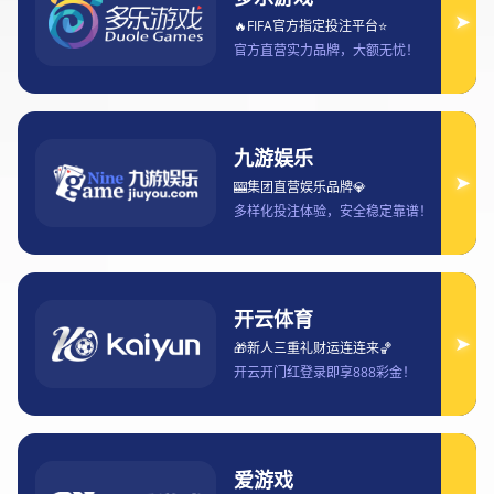
西甲精彩赛事回放地址全攻略高清畅享不容错
过
2025-08-22 14:45:56
西甲联赛作为全球最受欢迎的足球赛事之一，每年吸引
了大量球迷的关注。随着互联网技术的发展，越来越多
的球迷选择通过高清赛事回放来回顾精彩的比赛瞬间。
对于西甲赛事的爱好者而言，获取高清回放资源已成为
体验比赛的必要手段。本篇文章将为广大球迷提供一份