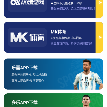
详细的西甲精彩赛事回放地址全攻略，助力大家畅享西
甲比赛的同时，不错过任何一场精彩瞬间。文章将从四
个方面展开阐述：如何找到西甲赛事回放的资源，如何
保证回放内容的高清质量，如何在不同平台上观看西甲
回放，以及如何选择合法合规的观看渠道。通过本文的
阅读，您将能全面掌握西甲精彩赛事回放的相关知识，
确保能够畅享每一场比赛的精彩内容。
1、如何找到西甲赛事回放资源
在互联网时代，获取西甲赛事回放资源已经变得非常容
易。最常见的获取途径包括网络视频平台、专业体育直
播网站和社交媒体平台。首先，国内一些大型视频平台
如爱奇艺、优酷和腾讯视频等，都提供了西甲赛事的回
放。这些平台不仅能提供高清回放，还会为用户提供比
赛的精彩集锦和赛事分析。