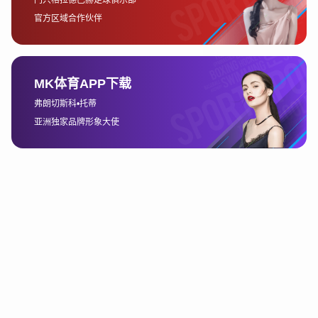
清视频回放的平台至关重要。平台一般会标明视频的清
晰度，如720P、1080P和4K等。选择更高画质的视频回
放，能够让用户更加清楚地看到比赛的细节。
其次，网络带宽的稳定性也是影响观看质量的重要因
素。在观看西甲回放时，尤其是高清或者4K画质的视
频，如果网络带宽不够，可能会导致画面卡顿或出现加
载不流畅的情况。因此，在选择观看回放时，建议确保
自己使用的网络具备足够的带宽支持高清视频播放。
另外，一些平台提供了多种画质选择功能，用户可以根
据个人需求选择最佳的观看效果。如果设备支持4K分辨
率，用户最好选择4K画质，这样不仅能感受到更加细腻
的画面，还能提升整体观看体验。
3、如何在不同平台上观看西甲回放
观看西甲赛事回放，除了视频平台和社交媒体外，许多